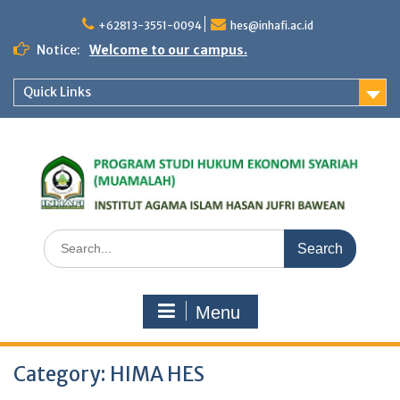
Skip
to
+62813-3551-0094
hes@inhafi.ac.id
content
Notice:
Welcome to our campus.
Quick Links
Search
for:
Menu
Category:
HIMA HES