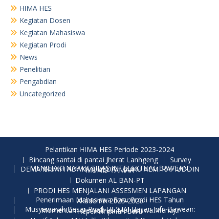
HIMA HES
Kegiatan Dosen
Kegiatan Mahasiswa
Kegiatan Prodi
News
Penelitian
Pengabdian
Uncategorized
Pelantikan HIMA HES Periode 2023-2024
Bincang santai di pantai Jherat Lanhgeng
Survey
MENJEJAKI NAPAK TILAS INTELEKTUAL BAWEAN, DEMA INHAFI ADAKAN BEDAH BUKU ALM. RAFIUDDIN MUNIS TAMAR
Dokumen AL BAN-PT
PRODI HES MENJALANI ASSESMEN LAPANGAN
Penerimaan Mahasiswa Baru Prodi HES Tahun Akademik 2025-2026
Musyawarah Besar Prodi HES IAI Hasan Jufri Bawean: Momentum Demokrasi Mahasiswa Menuju Kepemimpinan Baru