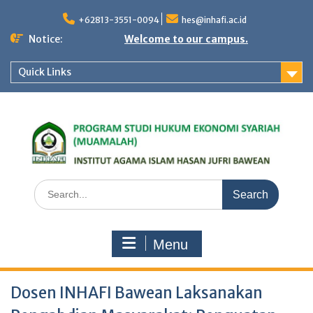
Skip
to
+62813-3551-0094
hes@inhafi.ac.id
content
Notice:
Welcome to our campus.
Quick Links
Search
for:
Menu
Dosen INHAFI Bawean Laksanakan