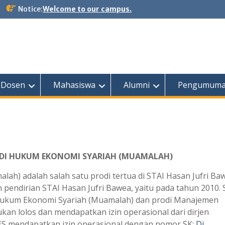
Notice:
Welcome to our campus.
Dosen
Mahasiswa
Alumni
Pengumum
DI HUKUM EKONOMI SYARIAH (MUAMALAH)
ah) adalah salah satu prodi tertua di STAI Hasan Jufri Ba
pendirian STAI Hasan Jufri Bawea, yaitu pada tahun 2010. 
di Hukum Ekonomi Syariah (Muamalah) dan prodi Manajemen
ukan lolos dan mendapatkan izin operasional dari dirjen
HES mendapatkan izin operasional dengan nomor SK:
Dj.