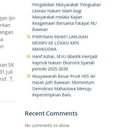
Pengabdian Masyarakat: Penguatan
Literasi Hukum Islam bagi
Masyarakat melalui Kajian
an ijin
Keagamaan Bersama Fatayat NU
arkan
Bawean
jangan
PIMPINAN INHAFI LAKUKAN
da
MONEV KE LOKASI KKN
un
MAHASISWA
Hanif Azhar, M.H.I dilantik menjadi
Kaprodi Hukum Ekonomi Syariah
kan SK
periode 2025-2030
1 Juli
Musyawarah Besar Prodi HES IAI
of . T.
Hasan Jufri Bawean: Momentum
Demokrasi Mahasiswa Menuju
Kepemimpinan Baru
Recent Comments
No comments to show.