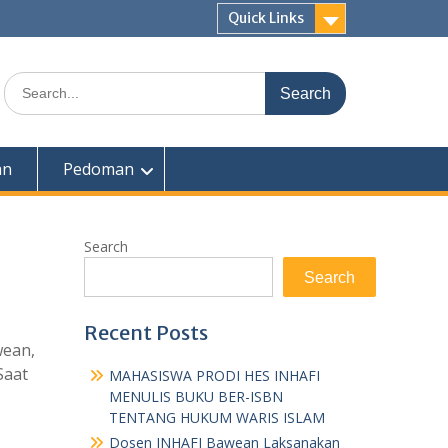
Quick Links
Search
for:
an
Pedoman
Search
Search
Recent Posts
wean,
Saat
MAHASISWA PRODI HES INHAFI
MENULIS BUKU BER-ISBN
TENTANG HUKUM WARIS ISLAM
Dosen INHAFI Bawean Laksanakan