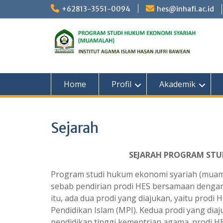
Skip
+62813-3551-0094
hes@inhafi.ac.id
to
content
Home
Profil
Akademik
Sejarah
SEJARAH PROGRAM STU
Program studi hukum ekonomi syariah (muamal
sebab pendirian prodi HES bersamaan dengan 
itu, ada dua prodi yang diajukan, yaitu pro
Pendidikan Islam (MPI). Kedua prodi yang diaj
pendidikan tinggi kementrian agama. prodi 