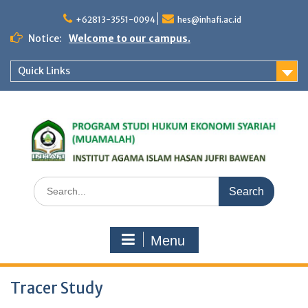
Skip
to
+62813-3551-0094
hes@inhafi.ac.id
content
Notice:
Welcome to our campus.
Quick Links
Search
for:
Menu
Tracer Study