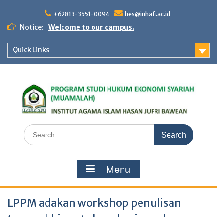
Skip
to
+62813-3551-0094
hes@inhafi.ac.id
content
Notice:
Welcome to our campus.
Quick Links
Search
for:
Menu
LPPM adakan workshop penulisan