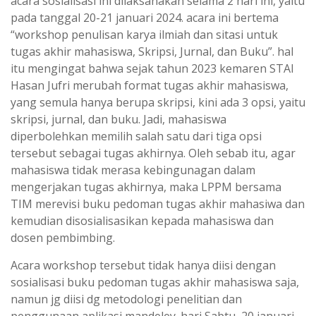
acara sosialisasi ini dilaksanakan selama 2 hari ini, yaitu
pada tanggal 20-21 januari 2024. acara ini bertema
“workshop penulisan karya ilmiah dan sitasi untuk
tugas akhir mahasiswa, Skripsi, Jurnal, dan Buku”. hal
itu mengingat bahwa sejak tahun 2023 kemaren STAI
Hasan Jufri merubah format tugas akhir mahasiswa,
yang semula hanya berupa skripsi, kini ada 3 opsi, yaitu
skripsi, jurnal, dan buku. Jadi, mahasiswa
diperbolehkan memilih salah satu dari tiga opsi
tersebut sebagai tugas akhirnya. Oleh sebab itu, agar
mahasiswa tidak merasa kebingunagan dalam
mengerjakan tugas akhirnya, maka LPPM bersama
TIM merevisi buku pedoman tugas akhir mahasiwa dan
kemudian disosialisasikan kepada mahasiswa dan
dosen pembimbing.
Acara workshop tersebut tidak hanya diisi dengan
sosialisasi buku pedoman tugas akhir mahasiswa saja,
namun jg diisi dg metodologi penelitian dan
penggunaan aplikasi mandeley. hari Sabtu, 20 januari